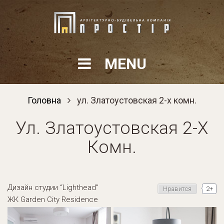
S
k
i
p
t
MENU
o
c
o
Головна
ул. Златоустовская 2-х комн.

n
t
Ул. Златоустовская 2-Х
e
n
Комн.
t
Дизайн студии “Lighthead”
2+
Нравится
ЖК Garden City Residence